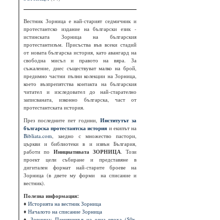
Вестник Зорница е най-старият седмичник и
протестантско издание на български език -
истинската Зорница на българския
протестантизъм. Присъства във всеки стадий
от новата българска история, като авангард на
свободна мисъл и правото на вяра. За
съжаление, днес съществуват малко на брой,
предимно частни пълни колекции на Зорница,
което възпрепятства контакта на българския
читател и изследовател до най-старателно
записваната, изконно българска, част от
протестантската история.
През последните пет години,
Институтът за
българска протестантска история
и екипът на
Bibliata.com
, заедно с множество пастори,
църкви и библиотеки в и извън България,
работи по
Инициативата ЗОРНИЦА
. Този
проект цели събиране и представяне в
дигитален формат най-старите броеве на
Зорница (в двете му форми на списание и
вестник).
Полезна информация:
♦
Историята на вестник Зорница
♦
Началото на списание Зорница
♦
Зорница: Паметникът на една епоха (50г.