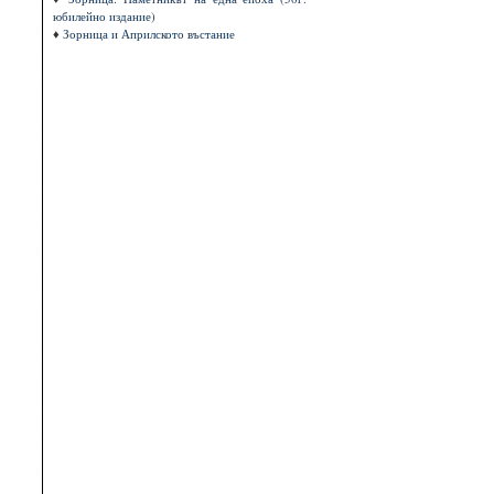
юбилейно издание)
♦
Зорница и Априлското въстание